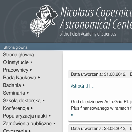
Strona główna
Strona główna
O instytucie ▸
Pracownicy ▸
Wpisy
Data utworzenia: 31.08.2012, 
Rada Naukowa ▸
AstroGrid-PL
Badania ▸
Seminaria ▸
Szkoła doktorska ▸
Grid dziedzinowy AstroGrid-PL 
Konferencje ▸
Plus finansowanego w ramach f
»
Popularyzacja nauki ▸
AstroGrid-PL
Zamówienia publiczne ▸
Data utworzenia: 23.08.2012, 
Ogłoszenia ▸