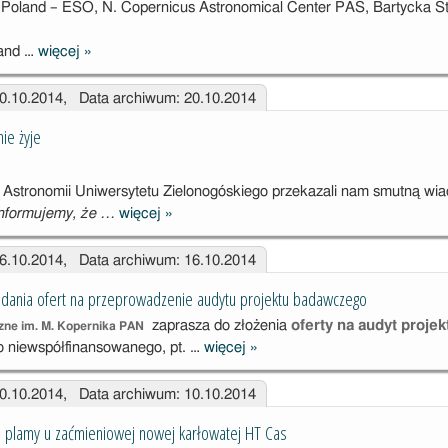
n: Poland – ESO, N. Copernicus Astronomical Center PAS, Bartycka St
 and …
więcej
»
Scientific
Session:
20.10.2014, Data archiwum: 20.10.2014
Poland – ESO,
28.10.2014
nie żyje
tu Astronomii Uniwersytetu Zielonogóskiego przekazali nam smutną 
nformujemy, że …
więcej
»
Profesor
Janusz Gil nie
16.10.2014, Data archiwum: 16.10.2014
żyje
adania ofert na przeprowadzenie audytu projektu badawczego
zaprasza do złożenia
oferty na audyt projek
ne im. M. Kopernika PAN
 niewspółfinansowanego, pt. …
więcej
»
Zaproszenie do
składania ofert
10.10.2014, Data archiwum: 10.10.2014
na
przeprowadzen
j plamy u zaćmieniowej nowej karłowatej HT Cas
ie audytu