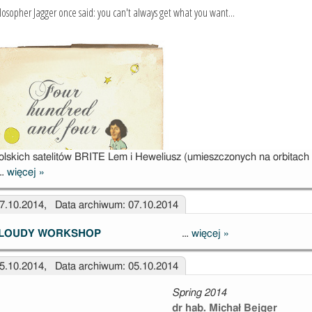
lskich satelitów BRITE Lem i Heweliusz (umieszczonych na orbitach 
 …
więcej
»
Satelity BRITE
Lem i
07.10.2014, Data archiwum: 07.10.2014
Heweliusz
LOUDY WORKSHOP
…
więcej
»
Cloudy
workshop
05.10.2014, Data archiwum: 05.10.2014
Spring 2014
dr hab. Michał Bejger