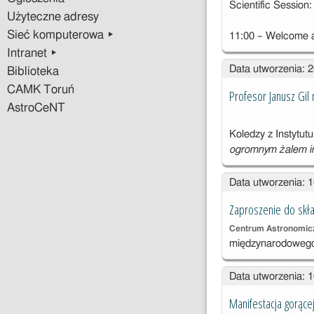
Scientific Sessio
Użyteczne adresy
Sieć komputerowa ▸
11:00 – Welcome
Intranet ▸
Data utworzenia: 
Biblioteka
CAMK Toruń
Profesor Janusz Gil 
AstroCeNT
Koledzy z Instytu
ogromnym żalem i
Data utworzenia: 
Zaproszenie do skł
Centrum Astronomicz
międzynarodowego
Data utworzenia: 
Manifestacja gorące