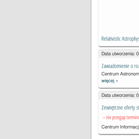
Relativistic Astrop
Data utworzenia: 
Zawiadomienie o roz
Centrum Astronomi
więcej
»
Zawiadomie
o
Data utworzenia: 
rozstrzygni
konkursu of
Zewnętrzne oferty s
dodatkowy
– nie przegap termin
Centrum Informacj