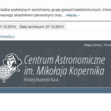
projektu
badawczego
ładów podwójnych wyróżniamy grupę gwiazd kataklizmicznych, które
zywanego składnikiem pierwotnym) oraz …
więcej
»
Manifestacja
gorącej plamy
07.10.2014, Data archiwum: 07.10.2014
u zaćmieniowej
nowej
 Heweliusz
karłowatej HT
Cas