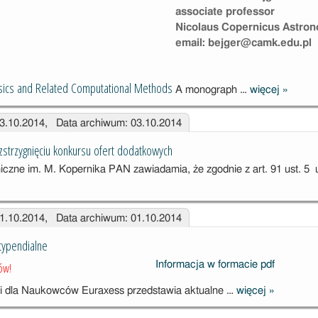
associate professor
Nicolaus Copernicus Astron
e­mail: bejger@camk.edu.pl
hysics and Related Computational Methods
A monograph …
więcej
»
Relativi
Astroph
03.10.2014, Data archiwum: 03.10.2014
and Rel
Computa
strzygnięciu konkursu ofert dodatkowych
Method
czne im. M. Kopernika PAN zawiadamia, że zgodnie z art. 91 ust. 5 
nie
01.10.2014, Data archiwum: 01.10.2014
ęciu
ert
typendialne
ch
Informacja w formacie pdf
ów!
Zewnętrzn
i dla Naukowców Euraxess przedstawia aktualne …
więcej
»
oferty