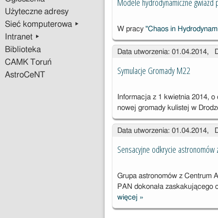
Modele hydrodynamiczne gwiazd pu
Użyteczne adresy
Sieć komputerowa ▸
W pracy
"Chaos in Hydrodynami
Intranet ▸
Biblioteka
Data utworzenia: 01.04.2014, 
CAMK Toruń
Symulacje Gromady M22
AstroCeNT
Informacja z 1 kwietnia 2014, 
nowej gromady kulistej w Drod
Data utworzenia: 01.04.2014, 
Sensacyjne odkrycie astronomów
Grupa astronomów z Centrum As
PAN dokonała zaskakującego o
więcej
»
Sensacyjne
odkrycie