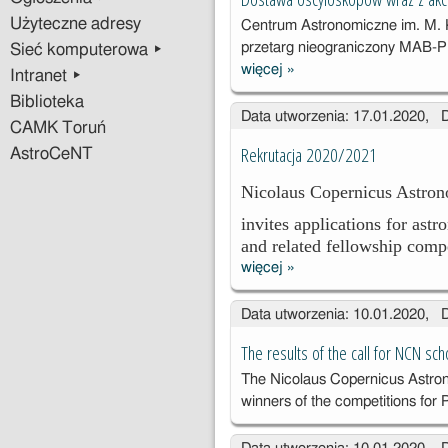
Użyteczne adresy
Centrum Astronomiczne im. M.
przetarg nieograniczony MAB-
Sieć komputerowa ▸
więcej
»
Dostawa
Intranet ▸
oscyloskopów
Biblioteka
Data utworzenia: 17.01.2020, 
wraz z
CAMK Toruń
akcesoriami
Rekrutacja 2020/2021
AstroCeNT
Nicolaus Copernicus Astron
invites applications for ast
and related fellowship comp
więcej
»
Rekrutacja
2020/2021
Data utworzenia: 10.01.2020, 
The results of the call for NCN sch
The Nicolaus Copernicus Astron
winners of the competitions for