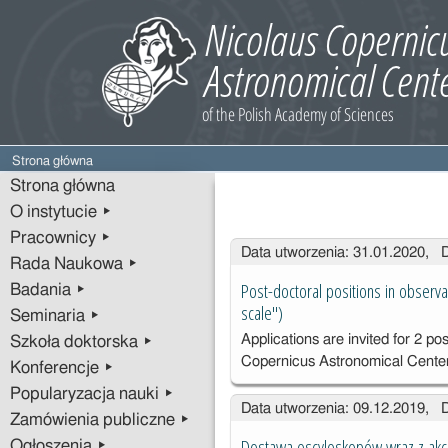
Strona główna
Strona główna
O instytucie ▸
Pracownicy ▸
Wpisy
Data utworzenia: 31.01.2020, 
Rada Naukowa ▸
Post-doctoral positions in observa
Badania ▸
scale")
Seminaria ▸
Applications are invited for 2 po
Szkoła doktorska ▸
Copernicus Astronomical Cent
Konferencje ▸
Popularyzacja nauki ▸
Data utworzenia: 09.12.2019, 
Zamówienia publiczne ▸
Dostawa oscyloskopów wraz z akc
Ogłoszenia ▸