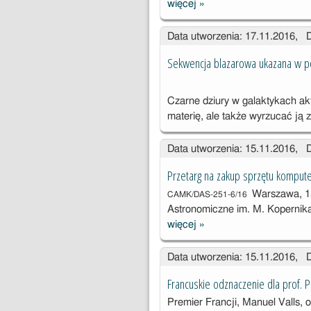
więcej
»
Przetarg na
dostawę
Data utworzenia: 17.11.2016, 
energii
elektrycznej
Sekwencja blazarowa ukazana w pol
Czarne dziury w galaktykach akt
materię, ale także wyrzucać ją
Data utworzenia: 15.11.2016, 
Przetarg na zakup sprzętu kompu
Warszawa, 15
CAMK/DAS-251-6/16
Astronomiczne im. M. Kopernik
więcej
»
Przetarg na
zakup sprzętu
Data utworzenia: 15.11.2016, 
komputeroweg
o
Francuskie odznaczenie dla prof. 
Premier Francji,
Manuel Valls,
o