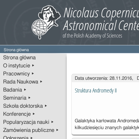
Strona główna
Strona główna
O instytucie ▸
Pracownicy ▸
Wpisy
Data utworzenia: 28.11.2016, 
Rada Naukowa ▸
Struktura Andromedy II
Badania ▸
Seminaria ▸
Szkoła doktorska ▸
Konferencje ▸
Galaktyka karłowata Andromeda I
Popularyzacja nauki ▸
kilkudziesięciu znanych galakt
Zamówienia publiczne ▸
Ogłoszenia ▸