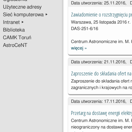
Data utworzenia: 25.11.2016, 
Użyteczne adresy
Zawiadomienie o rozstrzygnięciu 
Sieć komputerowa ▸
Intranet ▸
Warszawa, 25 listopada 2016 r.
DAS-251-6/16
Biblioteka
CAMK Toruń
Centrum Astronomiczne im. M. 
AstroCeNT
więcej
»
Zawiadomienie
o
Data utworzenia: 21.11.2016, 
rozstrzygnięciu
przetargu na
Zaproszenie do składania ofert n
sprzęt
Zaproszenie do składania ofert
komputerowy
zagranicznych i krajowych na 
Data utworzenia: 17.11.2016, 
Przetarg na dostawę energii elektr
Centrum Astronomiczne im. M. 
nieograniczony na dostawę energ