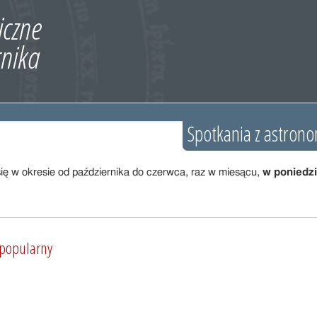
Spotkania z astron
ę w okresie od października do czerwca, raz w miesącu,
w poniedzia
 popularny