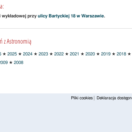
a:
i wykładowej przy
ulicy Bartyckiej 18 w Warszawie
.
ań z Astronomią
6
★
2025
★
2024
★
2023
★
2022
★
2021
★
2020
★
2019
★
2018
★
009
★
2008
Pliki cookies
Deklaracja dostępn