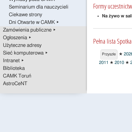
Formy uczestnictw
Seminarium dla nauczycieli
Ciekawe strony
Na żywo w sal
Dni Otwarte w CAMK ▸
Zamówienia publiczne ▸
Ogłoszenia ▸
Pełna lista Spotk
Użyteczne adresy
Przyszłe
Sieć komputerowa ▸
★
202
Przyszłe
Intranet ▸
2011
★
2010
★
2
Biblioteka
CAMK Toruń
AstroCeNT