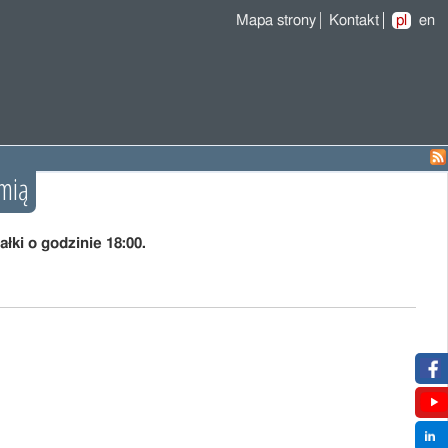
Mapa strony
Kontakt
pl
en
omią
łki o godzinie 18:00.