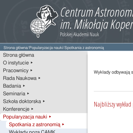
Strona główna
/
Popularyzacja nauki
/
Spotkania z astronomią
Strona główna
O instytucie ▸
Pracownicy ▸
Wykłady odbywają si
Rada Naukowa ▸
Badania ▸
Seminaria ▸
Szkoła doktorska ▸
Najbliższy wykład
Konferencje ▸
Popularyzacja nauki ▸
Spotkania z astronomią ▸
Wykłady poza CAMK