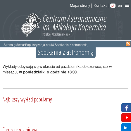
Mapa strony
Kontakt
pl
en
Strona główna
/
Popularyzacja nauki
/
Spotkania z astronomią
Spotkania z astronomią
Wykłady odbywają się w okresie od października do czerwca, raz w
miesącu,
w poniedziałki o godzinie 18:00.
Najbliższy wykład popularny
Formy uczestnictwa: