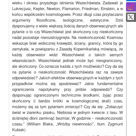
wieku i okresu przyszłego istnienia Wszechświata. Zadawali je
Lukrecjusz, Kepler, Newton, Flamarion, Friedman, Einstein, a w
końcu współcześni kosmologowie. Przez długi czas przytaczano
argumenty filozoficzne, teologiczne, estetyczne. Dziś
dysponujemy o wiele większą ilością danych obserwacyjnych ale
pytanie o to czy Wszechświat jest skończony czy nieskończony
nadal pozostaje nierozstrzygnięte. Na nieskończoność Kosmosu
wskazuje brak widocznej krawędzi, ściany, granicy, która by go
zamykała, w powiązaniu z Zasadą Kopernikańską mówiącą, że
każdy obserwator widzi Wszechświat o takich samych
własnościach. Wszechświat jednak może być nieograniczony,
ale skończony. Co oznacza każda z tych możliwości? Czy da się
na pytanie o nieskończoność Wszechświata raz na zawsze
odpowiedzieć? Jakich efektów obserwacyjnych w każdym z tych
przypadków można się spodziewać? Jakie fundamentalne
ograniczenia napotykamy przy próbie odpowiedzi? Czy
dysponując ograniczonymi technicznie środkami, żyjąc przez
skończony (i bardzo krótki w kosmologicznej skali) czas,
możemy się za tym pytaniem zmierzyć? Czy da się: „Zobaczyć
świat w ziarenku piasku, Niebiosa w jednym kwiecie z lasu. W
ściśniętej dłoni zamknąć bezmiar, W godzinie – nieskończoność
czasu.” (William Blake, „Wróżby niewinności”, tłum. Zygmunt
Kubiak)