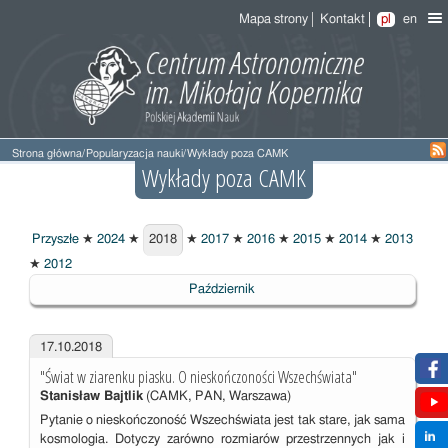
Mapa strony
Kontakt
pl
en
Strona główna
/
Popularyzacja nauki
/
Wykłady poza CAMK
Wykłady poza CAMK
Przyszłe
★
2024
★
2018
★
2017
★
2016
★
2015
★
2014
★
2013
2018
★
2012
Październik
17.10.2018
"Świat w ziarenku piasku. O nieskończoności Wszechświata"
Stanisław Bajtlik
(CAMK, PAN, Warszawa)
Pytanie o nieskończoność Wszechświata jest tak stare, jak sama
kosmologia. Dotyczy zarówno rozmiarów przestrzennych jak i