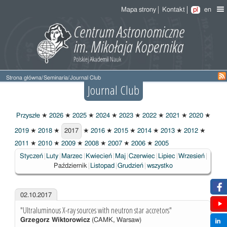
Mapa strony
Kontakt
pl
en
Strona główna
/
Seminaria
/
Journal Club
Journal Club
Przyszłe
★
2026
★
2025
★
2024
★
2023
★
2022
★
2021
★
2020
★
2019
★
2018
★
2017
★
2016
★
2015
★
2014
★
2013
★
2012
★
2017
2011
★
2010
★
2009
★
2008
★
2007
★
2006
★
2005
Styczeń
Luty
Marzec
Kwiecień
Maj
Czerwiec
Lipiec
Wrzesień
Wybrane
Październik
Listopad
Grudzień
wszystko
02.10.2017
"Ultraluminous X-ray sources with neutron star accretors"
Grzegorz Wiktorowicz
(CAMK, Warsaw)