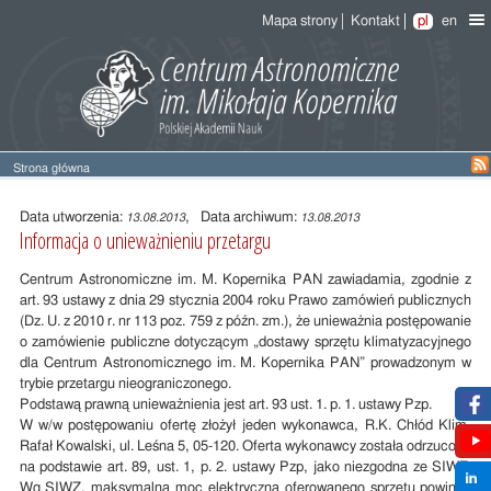
Mapa strony
Kontakt
pl
en
Strona główna
Treść
wpisu
Data utworzenia:
, Data archiwum:
13.08.2013
13.08.2013
Informacja o unieważnieniu przetargu
Centrum Astronomiczne im. M. Kopernika PAN zawiadamia, zgodnie z
art. 93 ustawy z dnia 29 stycznia 2004 roku Prawo zamówień publicznych
(Dz. U. z 2010 r. nr 113 poz. 759 z późn. zm.), że unieważnia postępowanie
o zamówienie publiczne dotyczącym „dostawy sprzętu klimatyzacyjnego
dla Centrum Astronomicznego im. M. Kopernika PAN” prowadzonym w
trybie przetargu nieograniczonego.
Podstawą prawną unieważnienia jest art. 93 ust. 1. p. 1. ustawy Pzp.
W w/w postępowaniu ofertę złożył jeden wykonawca, R.K. Chłód Klim,
Rafał Kowalski, ul. Leśna 5, 05-120. Oferta wykonawcy została odrzucona
na podstawie art. 89, ust. 1, p. 2. ustawy Pzp, jako niezgodna ze SIWZ.
Wg SIWZ, maksymalna moc elektryczna oferowanego sprzętu powinna