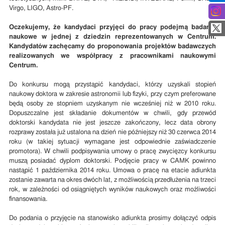
Virgo, LIGO, Astro-PF.
Oczekujemy, że kandydaci przyjęci do pracy podejmą badania
naukowe w jednej z dziedzin reprezentowanych w Centrum.
Kandydatów zachęcamy do proponowania projektów badawczych
realizowanych we współpracy z pracownikami naukowymi
Centrum.
Do konkursu mogą przystąpić kandydaci, którzy uzyskali stopień
naukowy doktora w zakresie astronomii lub fizyki, przy czym preferowane
będą osoby ze stopniem uzyskanym nie wcześniej niż w 2010 roku.
Dopuszczalne jest składanie dokumentów w chwili, gdy przewód
doktorski kandydata nie jest jeszcze zakończony, lecz data obrony
rozprawy została już ustalona na dzień nie późniejszy niż 30 czerwca 2014
roku (w takiej sytuacji wymagane jest odpowiednie zaświadczenie
promotora). W chwili podpisywania umowy o pracę zwycięzcy konkursu
muszą posiadać dyplom doktorski. Podjęcie pracy w CAMK powinno
nastąpić 1 października 2014 roku. Umowa o pracę na etacie adiunkta
zostanie zawarta na okres dwóch lat, z możliwością przedłużenia na trzeci
rok, w zależności od osiągniętych wyników naukowych oraz możliwości
finansowania.
Do podania o przyjęcie na stanowisko adiunkta prosimy dołączyć odpis