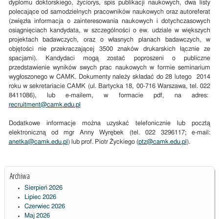
dyplomu doktorskiego, życiorys, spis publikacji naukowych, dwa listy
polecające od samodzielnych pracowników naukowych oraz autoreferat
(zwięzła informacja o zainteresowania naukowych i dotychczasowych
osiągnięciach kandydata, w szczególności o ew. udziale w większych
projektach badawczych, oraz o własnych planach badawczych, w
objętości nie przekraczającej 3500 znaków drukarskich łącznie ze
spacjami). Kandydaci mogą zostać poproszeni o publiczne
przedstawienie wyników swych prac naukowych w formie seminarium
wygłoszonego w CAMK. Dokumenty należy składać do 28 lutego 2014
roku w sekretariacie CAMK (ul. Bartycka 18, 00-716 Warszawa, tel. 022
8411086), lub e-mailem, w formacie pdf, na adres:
recruitment@camk.edu.pl
Dodatkowe informacje można uzyskać telefonicznie lub pocztą
elektroniczną od mgr Anny Wyrębek (tel. 022 3296117; e-mail:
anetka@camk.edu.pl
) lub prof. Piotr Życkiego (
ptz@camk.edu.pl
).
Archiwa
Sierpień 2026
Lipiec 2026
Czerwiec 2026
Maj 2026