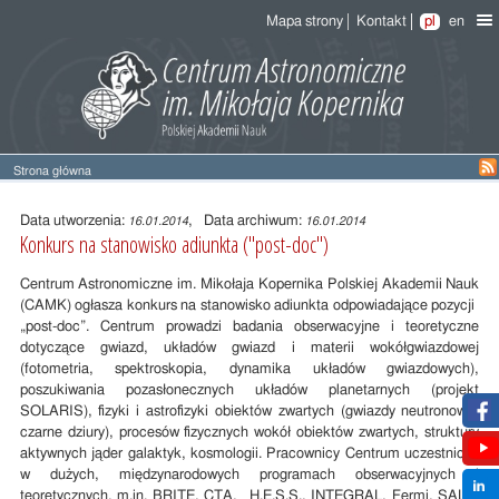
Mapa strony
Kontakt
pl
en
Strona główna
Treść
wpisu
Data utworzenia:
, Data archiwum:
16.01.2014
16.01.2014
Konkurs na stanowisko adiunkta ("post-doc")
Centrum Astronomiczne im. Mikołaja Kopernika Polskiej Akademii Nauk
(CAMK) ogłasza konkurs na stanowisko adiunkta odpowiadające pozycji
„post-doc”. Centrum prowadzi badania obserwacyjne i teoretyczne
dotyczące gwiazd, układów gwiazd i materii wokółgwiazdowej
(fotometria, spektroskopia, dynamika układów gwiazdowych),
poszukiwania pozasłonecznych układów planetarnych (projekt
SOLARIS), fizyki i astrofizyki obiektów zwartych (gwiazdy neutronowe,
czarne dziury), procesów fizycznych wokół obiektów zwartych, struktury
aktywnych jąder galaktyk, kosmologii. Pracownicy Centrum uczestniczą
w dużych, międzynarodowych programach obserwacyjnych i
teoretycznych, m.in. BRITE, CTA, H.E.S.S., INTEGRAL, Fermi, SALT,