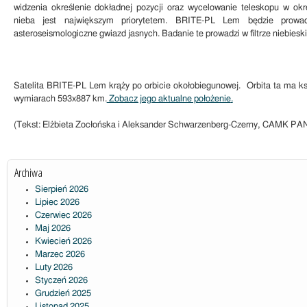
widzenia określenie dokładnej pozycji oraz wycelowanie teleskopu w okr
nieba jest największym priorytetem. BRITE-PL Lem będzie prowad
asteroseismologiczne gwiazd jasnych. Badanie te prowadzi w filtrze niebiesk
Satelita BRITE-PL Lem krąży po orbicie okołobiegunowej.
Orbita ta ma ksz
wymiarach 593x887 km.
Zobacz jego aktualne położenie
.
(Tekst: Elżbieta Zocłońska i Aleksander Schwarzenberg-Czerny, CAMK PA
Archiwa
Sierpień 2026
Lipiec 2026
Czerwiec 2026
Maj 2026
Kwiecień 2026
Marzec 2026
Luty 2026
Styczeń 2026
Grudzień 2025
Listopad 2025