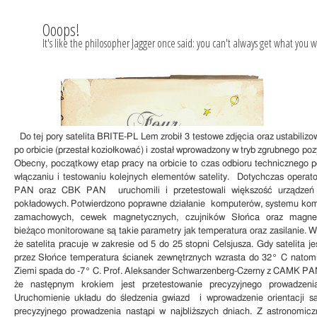
Do tej pory satelita BRITE-PL Lem zrobił 3 testowe zdjęcia oraz ustabilizo
po orbicie (przestał koziołkować) i został wprowadzony w tryb zgrubnego po
Obecny, początkowy etap pracy na orbicie to czas odbioru technicznego p
włączaniu i testowaniu kolejnych elementów satelity. Dotychczas opera
PAN oraz CBK PAN uruchomili i przetestowali większość urządzeń
pokładowych. Potwierdzono poprawne działanie komputerów, systemu komu
zamachowych, cewek magnetycznych, czujników Słońca oraz magne
bieżąco monitorowane są takie parametry jak temperatura oraz zasilanie. W
że satelita pracuje w zakresie od 5 do 25 stopni Celsjusza. Gdy satelita je
przez Słońce temperatura ścianek zewnętrznych wzrasta do 32° C natomi
Ziemi spada do -7° C. Prof. Aleksander Schwarzenberg-Czerny z CAMK PAN
że następnym krokiem jest przetestowanie precyzyjnego prowadzenia
Uruchomienie układu do śledzenia gwiazd i wprowadzenie orientacji sat
precyzyjnego prowadzenia nastąpi w najbliższych dniach. Z astronomic