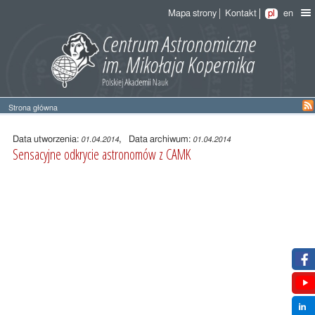
Mapa strony
Kontakt
pl
en
Strona główna
Treść
wpisu
Data utworzenia:
, Data archiwum:
01.04.2014
01.04.2014
Sensacyjne odkrycie astronomów z CAMK