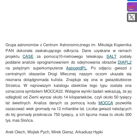
Grupa astronomów z Centrum Astronomicznego im. Mikołaja Kopernika
PAN dokonała zaskakującego odkrycia. Dane uzyskane w ramach
projektu
CASE
za pomocą10-metrowego teleskopu
SALT
zostały
poddane analizie oprogramowaniem do odejmowania obrazów
DIAPL2
na potężnym superkomputerze
AstrogridPL
. Po odjęciu gwiazd z
centralnych obszarów Drogi Mlecznej naszym oczom ukazała się
nieznana dotądgromada kulista. Znajduje się ona w gwiazdozbiorze
Strzelca. W najnowszym katalogu obiektów tego typu została ona
oznaczona symbolem MOCCA22. Wstępne wyniki badań wskazują, że jej
odległość od Ziemi wynosi około 14 kiloparseków, czyli około 50 tysięcy
lat świetlnych. Analiza danych za pomocą kodu
MOCCA
pozwoliła
oszacować wiek gromady na 12 miliardów lat. Liczba gwiazd należących
do tej gromady przekracza 750 tysięcy, a ich łączna masa to około 300
tys. mas Słońca.
Arek Olech, Wojtek Pych, Mirek Giersz, Arkadiusz Hypki