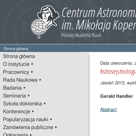
Strona główna
Treść
Strona główna
wpisu
Data utworzenia:
O instytucie ▸
Astrosejsmolog
Pracownicy ▸
Rada Naukowa ▸
Jesień 2015,
wykł
Badania ▸
Seminaria ▸
Gerald Handler
Szkoła doktorska ▸
Abstract
Konferencje ▸
Popularyzacja nauki ▸
Zamówienia publiczne ▸
Ogłoszenia ▸