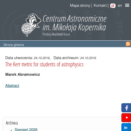
Mapa strony
Kontakt
pl
en
Strona główna
Treść
wpisu
Data utworzenia:
, Data archiwum:
24.10.2016
24.10.2016
The Kerr metric for students of astrophysics
Marek Abramowicz
Abstract
Archiwa
Sierpień 2026