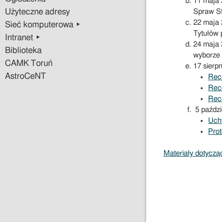
11 maja 
Użyteczne adresy
Spraw St
22 maja 
Sieć komputerowa ▸
Tytułów 
Intranet ▸
24 maja 
Biblioteka
wyborze 
CAMK Toruń
17 sierpn
AstroCeNT
Rece
Rec
Rece
5 paździe
Uch
Prot
Materiały dotyczą