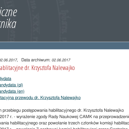
, Data archiwum:
02.06.2017
02.06.2017
blitacyjne dr. Krzysztofa Nalewajko
dydata
andydata (pl)
andydata (en)
itacyjna przewodu dr. Krzysztofa Nalewajko
przebiegu postępowania habilitacyjnego dr. Krzysztofa Nalewajko
2017 r. - wyrażenie zgody Rady Naukowej CAMK na przeprowadzeni
ania habilitacyjnego oraz powołanie trzech członków komisji habilitac