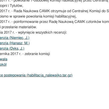
2017 r. - powołanie 7-osobowej komisji habilitacyjnej przez Centralną
opni i Tytułów,
2017 r. - Rada Naukowa CAMK otrzymuje od Centralnej Komisji do S
pismo w sprawie powołania komisji habilitacyjnej,
2017 r. - poinformowanie przez Radę Naukową CAMK członków komis
i przesłanie materiałów.
ia 2017 r. - wpłynięcie wszystkich recenzji:
nzja (Niemiec, J.)
enzja (Hanasz, M.)
nzja (Dyks, J.)
rnika 2017 r. - zebranie komisji
wała
okół
ce postępowania (habilitacja_nalewajko.tar.gz)