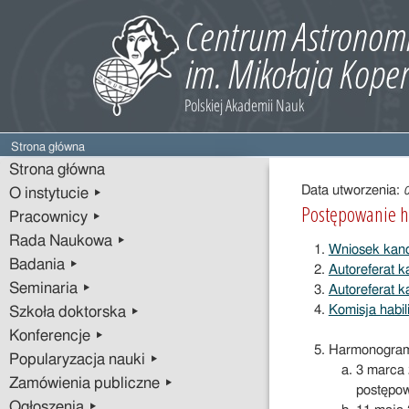
Strona główna
Treść
Strona główna
wpisu
Data utworzenia:
O instytucie ▸
Postępowanie ha
Pracownicy ▸
Rada Naukowa ▸
Wniosek kan
Badania ▸
Autoreferat k
Seminaria ▸
Autoreferat k
Komisja habil
Szkoła doktorska ▸
Konferencje ▸
Harmonogram 
Popularyzacja nauki ▸
3 marca 
Zamówienia publiczne ▸
postępow
Ogłoszenia ▸