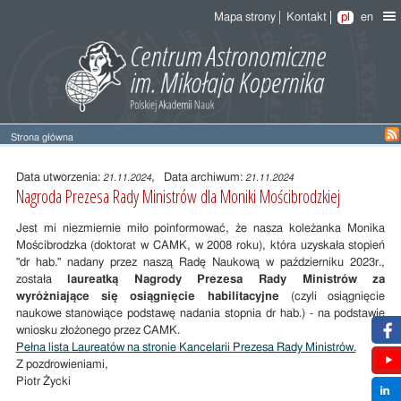
Mapa strony
Kontakt
pl
en
Strona główna
Treść
wpisu
Data utworzenia:
, Data archiwum:
21.11.2024
21.11.2024
Nagroda Prezesa Rady Ministrów dla Moniki Mościbrodzkiej
Jest mi niezmiernie miło poinformować, że nasza koleżanka Monika
Mościbrodzka (doktorat w CAMK, w 2008 roku), która uzyskała stopień
"dr hab." nadany przez naszą Radę Naukową w październiku 2023r.,
została
laureatką Nagrody Prezesa Rady Ministrów za
wyróżniające się osiągnięcie habilitacyjne
(czyli osiągnięcie
naukowe stanowiące podstawę nadania stopnia dr hab.) - na podstawie
wniosku złożonego przez CAMK.
Pełna lista Laureatów na stronie Kancelarii Prezesa Rady Ministrów.
Z pozdrowieniami,
Piotr Życki