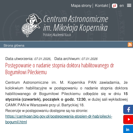
Mapa strony
Kontakt
pl
en
Strona główna
Treść
wpisu
Data utworzenia:
, Data archiwum:
07.01.2026
07.01.2026
Postępowanie o nadanie stopnia doktora habilitowanego dr
Bogumiłowi Pileckiemu
Centrum Astronomiczne im. M. Kopernika PAN zawiadamia, że
kolokwium habilitacyjne w postępowaniu o nadanie stopnia doktora
habilitowanego dr Bogumiłowi Pileckiemu odbędzie się w dniu
15
stycznia (czwartek), początek o godz. 12:30
, w dużej sali wykładowej
CAMK PAN w Warszawie przy ul. Bartyckiej 18.
Recenzje w postępowaniu dostępne są na stronie:
https://camkpan.bip.gov.pl/postepowania-stopien-dr-hab/pilecki-
bogumil.html