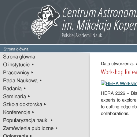
Strona główna
Treść
Strona główna
wpisu
Data utworzenia:
O instytucie ▸
Workshop for ea
Pracownicy ▸
Rada Naukowa ▸
Badania ▸
HERA 2026 – Black
Seminaria ▸
experts to explore
Szkoła doktorska ▸
to cutting-edge o
Konferencje ▸
collaborations.
Popularyzacja nauki ▸
Zamówienia publiczne ▸
Ogłoszenia ▸