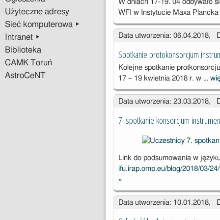
W dniach 17-19. 04 odbywało si
Użyteczne adresy
WFI w Instytucie Maxa Planck
Sieć komputerowa ▸
Data utworzenia: 06.04.2018, 
Intranet ▸
Biblioteka
Spotkanie protokonsorcjum instru
CAMK Toruń
Kolejne spotkanie protkonsorcj
AstroCeNT
17 – 19 kwietnia 2018 r. w …
wi
Data utworzenia: 23.03.2018, 
7. spotkanie konsorcjum instrumen
Link do podsumowania w języku
ifu.irap.omp.eu/blog/2018/03/24
»
7. spotkanie
konsorcjum
Data utworzenia: 10.01.2018, 
instrumentu X-
IFU w Paryżu