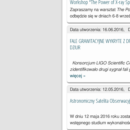
Workshop "The Power of X-ray Sp
Zapraszamy na warsztat
The Po
odbędzie się w dniach 6-8 wrze
Data utworzenia: 16.06.2016, 
FALE GRAWITACYJNE WYKRYTE Z D
DZIUR
Konsorcjum LIGO Scientific Col
zidentifikowało drugi sygnał fa
więcej
»
FALE
GRAWITACYJ
Data utworzenia: 12.05.2016, 
NE WYKRYTE
Z DRUGIEJ
Astronomiczny Satelita Obserwacy
PARY
ZDERZAJĄCY
CH SIĘ
W dniu 12 maja 2016 roku zost
CZARNYCH
wstępnego studium wykonalności
DZIUR