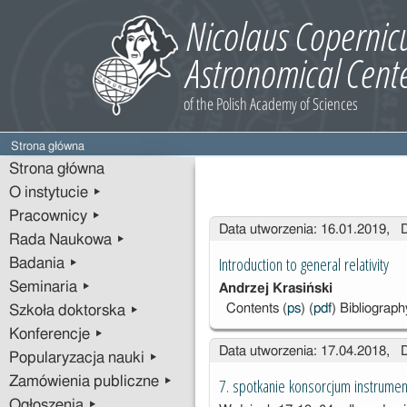
Strona główna
Strona główna
O instytucie ▸
Pracownicy ▸
Wpisy
Data utworzenia: 16.01.2019, 
Rada Naukowa ▸
Introduction to general relativity
Badania ▸
Seminaria ▸
Andrzej Krasiński
Contents (
ps
) (
pdf
) Bibliograph
Szkoła doktorska ▸
Konferencje ▸
Data utworzenia: 17.04.2018, 
Popularyzacja nauki ▸
Zamówienia publiczne ▸
7. spotkanie konsorcjum instrume
Ogłoszenia ▸