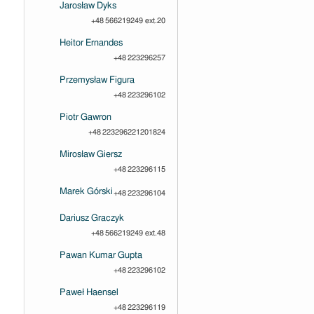
Jarosław Dyks
+48 566219249 ext.20
Heitor Ernandes
+48 223296257
Przemysław Figura
+48 223296102
Piotr Gawron
+48 223296221201824
Mirosław Giersz
+48 223296115
Marek Górski
+48 223296104
Dariusz Graczyk
+48 566219249 ext.48
Pawan Kumar Gupta
+48 223296102
Paweł Haensel
+48 223296119