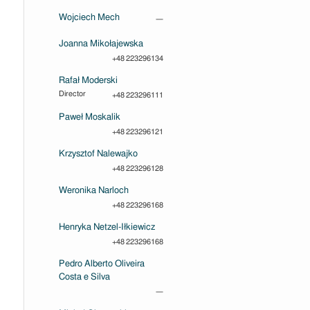
Wojciech Mech
—
Joanna Mikołajewska
+48 223296134
Rafał Moderski
Director
+48 223296111
Paweł Moskalik
+48 223296121
Krzysztof Nalewajko
+48 223296128
Weronika Narloch
+48 223296168
Henryka Netzel-Iłkiewicz
+48 223296168
Pedro Alberto Oliveira
Costa e Silva
—