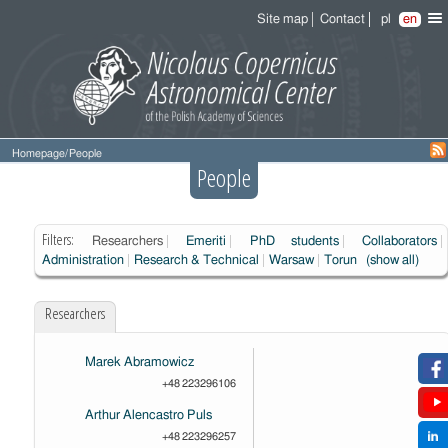
Site map
Contact
pl
en
Homepage
/
People
People
Filters:
Researchers
Emeriti
PhD students
Collaborators
Administration
Research & Technical
Warsaw
Torun
(show all)
Researchers
Marek Abramowicz
+48 223296106
Arthur Alencastro Puls
+48 223296257