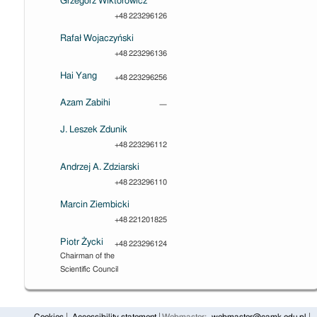
Grzegorz Wiktorowicz
+48 223296126
Rafał Wojaczyński
+48 223296136
Hai Yang
+48 223296256
Azam Zabihi
—
J. Leszek Zdunik
+48 223296112
Andrzej A. Zdziarski
+48 223296110
Marcin Ziembicki
+48 221201825
Piotr Życki
+48 223296124
Chairman of the
Scientific Council