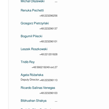
Michał Olszewski
—
Renuka Pechetti
+48 223296256
Grzegorz Pietrzyński
+48 223296137
Bogumił Pilecki
+48 223296101
Leszek Roszkowski
+48 221201828
Tridib Roy
+48 566219249 ext.27
Agata Różańska
Deputy Director
+48 223296113
Ricardo Salinas Venegas
+48 223296103
Bibhushan Shakya
—