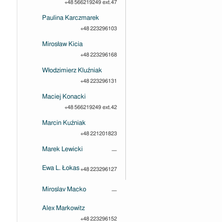
+48 566219249 ext.47
Paulina Karczmarek
+48 223296103
Mirosław Kicia
+48 223296168
Włodzimierz Kluźniak
+48 223296131
Maciej Konacki
+48 566219249 ext.42
Marcin Kuźniak
+48 221201823
Marek Lewicki
—
Ewa L. Łokas
+48 223296127
Miroslav Macko
—
Alex Markowitz
+48 223296152