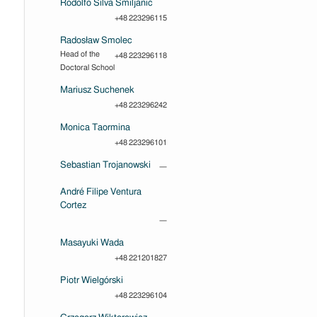
Rodolfo Silva Smiljanic
+48 223296115
Radosław Smolec
Head of the
+48 223296118
Doctoral School
Mariusz Suchenek
+48 223296242
Monica Taormina
+48 223296101
Sebastian Trojanowski
—
André Filipe Ventura
Cortez
—
Masayuki Wada
+48 221201827
Piotr Wielgórski
+48 223296104