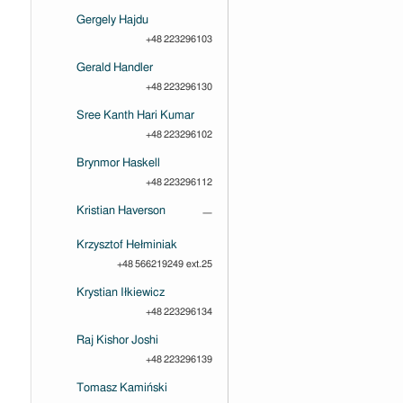
Gergely Hajdu
+48 223296103
Gerald Handler
+48 223296130
Sree Kanth Hari Kumar
+48 223296102
Brynmor Haskell
+48 223296112
Kristian Haverson
—
Krzysztof Hełminiak
+48 566219249 ext.25
Krystian Iłkiewicz
+48 223296134
Raj Kishor Joshi
+48 223296139
Tomasz Kamiński