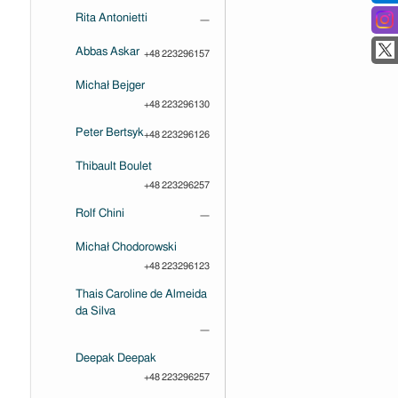
Rita Antonietti
—
Abbas Askar
+48 223296157
Michał Bejger
+48 223296130
Peter Bertsyk
+48 223296126
Thibault Boulet
+48 223296257
Rolf Chini
—
Michał Chodorowski
+48 223296123
Thais Caroline de Almeida
da Silva
—
Deepak Deepak
+48 223296257