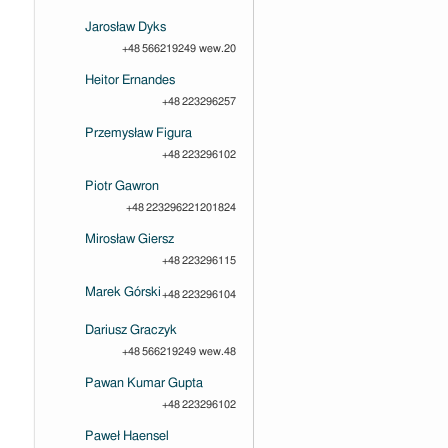
Jarosław Dyks
+48 566219249 wew.20
Heitor Ernandes
+48 223296257
Przemysław Figura
+48 223296102
Piotr Gawron
+48 223296221201824
Mirosław Giersz
+48 223296115
Marek Górski
+48 223296104
Dariusz Graczyk
+48 566219249 wew.48
Pawan Kumar Gupta
+48 223296102
Paweł Haensel