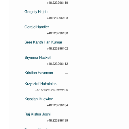
+48 223296119
Gergely Hajdu
+48 223296103
Gerald Handler
+48 223296130
Sree Kanth Hari Kumar
+48 223296102
Brynmor Haskell
+48 223296112
Kristian Haverson
—
Krzysztof Hełminiak
+48 566219249 wew.25
Krystian Iłkiewicz
+48 223296134
Raj Kishor Joshi
+48 223296139