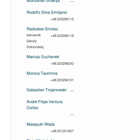
Bibhushan Shakya
—
Rodolfo Silva Smiljanic
+48 223296115
Radosław Smolec
kierownik
+48 223296118
Szkoły
Doktorskiej
Mariusz Suchenek
+48 223296242
Monica Taormina
+48 223296101
Sebastian Trojanowski
—
André Filipe Ventura
Cortez
—
Masayuki Wada
+48 221201827