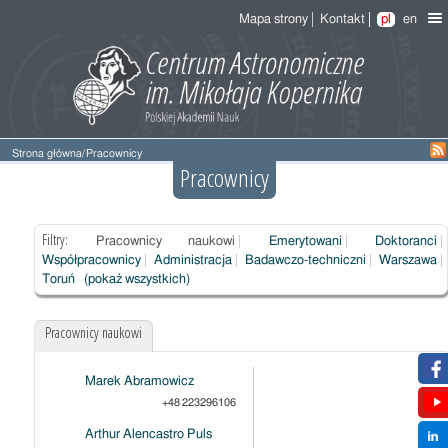
Mapa strony
Kontakt
pl
en
Strona główna
/
Pracownicy
Pracownicy
Filtry:
Pracownicy naukowi
Emerytowani
Doktoranci
Współpracownicy
Administracja
Badawczo-techniczni
Warszawa
Toruń
(pokaż wszystkich)
Pracownicy naukowi
Marek Abramowicz
+48 223296106
Arthur Alencastro Puls