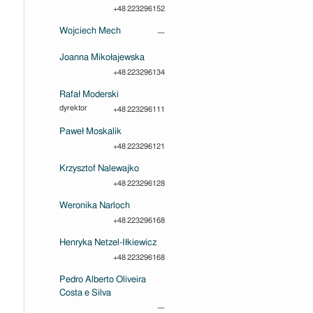
+48 223296152
Wojciech Mech
—
Joanna Mikołajewska
+48 223296134
Rafał Moderski
dyrektor
+48 223296111
Paweł Moskalik
+48 223296121
Krzysztof Nalewajko
+48 223296128
Weronika Narloch
+48 223296168
Henryka Netzel-Iłkiewicz
+48 223296168
Pedro Alberto Oliveira
Costa e Silva
—