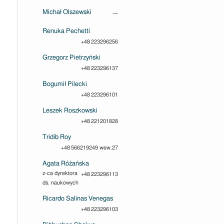
Michał Olszewski
—
Renuka Pechetti
+48 223296256
Grzegorz Pietrzyński
+48 223296137
Bogumił Pilecki
+48 223296101
Leszek Roszkowski
+48 221201828
Tridib Roy
+48 566219249 wew.27
Agata Różańska
z-ca dyrektora
+48 223296113
ds. naukowych
Ricardo Salinas Venegas
+48 223296103