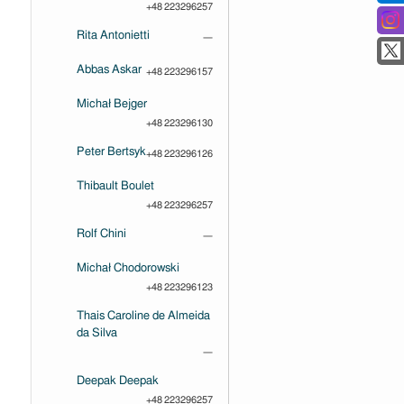
+48 223296257
Rita Antonietti
—
Abbas Askar
+48 223296157
Michał Bejger
+48 223296130
Peter Bertsyk
+48 223296126
Thibault Boulet
+48 223296257
Rolf Chini
—
Michał Chodorowski
+48 223296123
Thais Caroline de Almeida
da Silva
—
Deepak Deepak
+48 223296257