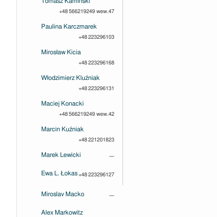
Tomasz Kamiński
+48 566219249 wew.47
Paulina Karczmarek
+48 223296103
Mirosław Kicia
+48 223296168
Włodzimierz Kluźniak
+48 223296131
Maciej Konacki
+48 566219249 wew.42
Marcin Kuźniak
+48 221201823
Marek Lewicki
—
Ewa L. Łokas
+48 223296127
Miroslav Macko
—
Alex Markowitz