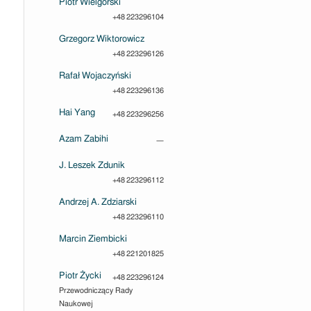
Piotr Wielgórski
+48 223296104
Grzegorz Wiktorowicz
+48 223296126
Rafał Wojaczyński
+48 223296136
Hai Yang
+48 223296256
Azam Zabihi
—
J. Leszek Zdunik
+48 223296112
Andrzej A. Zdziarski
+48 223296110
Marcin Ziembicki
+48 221201825
Piotr Życki
+48 223296124
Przewodniczący Rady
Naukowej