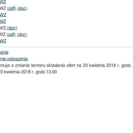
IWZ
SIWZ
(pdf)
(doc)
IWZ
IWZ
IWZ
(doc)
SIWZ
(pdf)
(doc)
IWZ
ania
nie ogłoszenia
muje o zmianie terminu składania ofert na 23 kwietnia 2018 r. godz. 
23 kwietnia 2018 r. godz.13.00