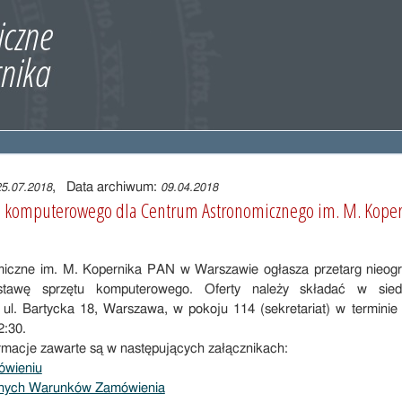
, Data archiwum:
25.07.2018
09.04.2018
u komputerowego dla Centrum Astronomicznego im. M. Koper
iczne im. M. Kopernika PAN w Warszawie ogłasza przetarg nieog
stawę sprzętu komputerowego. Oferty należy składać w sied
ul. Bartycka 18, Warszawa, w pokoju 114 (sekretariat) w terminie
2:30.
rmacje zawarte są w następujących załącznikach:
ówieniu
otnych Warunków Zamówienia