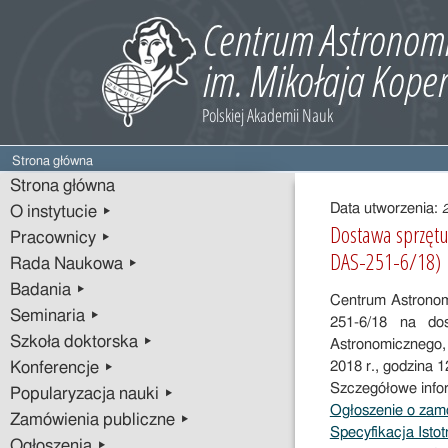
Strona główna
Treść
Strona główna
wpisu
Data utworzenia:
O instytucie ▸
Dostawa sprzęt
Pracownicy ▸
DAS-251-6/18)
Rada Naukowa ▸
Badania ▸
Centrum Astronom
Seminaria ▸
251-6/18 na do
Szkoła doktorska ▸
Astronomicznego, 
2018 r., godzina 1
Konferencje ▸
Szczegółowe info
Popularyzacja nauki ▸
Ogłoszenie o zam
Zamówienia publiczne ▸
Specyfikacja Ist
Ogłoszenia ▸