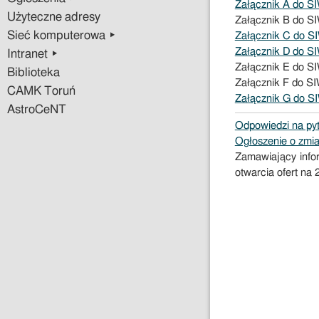
Załącznik A do S
Użyteczne adresy
Załącznik B do 
Sieć komputerowa ▸
Załącznik C do S
Załącznik D do S
Intranet ▸
Załącznik E do S
Biblioteka
Załącznik F do 
CAMK Toruń
Załącznik G do S
AstroCeNT
Odpowiedzi na pyt
Ogłoszenie o zmia
Zamawiający infor
otwarcia ofert na 