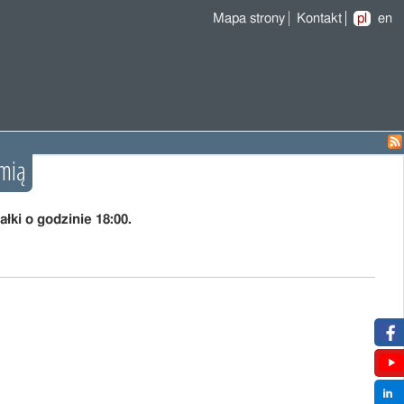
Mapa strony
Kontakt
pl
en
omią
łki o godzinie 18:00.