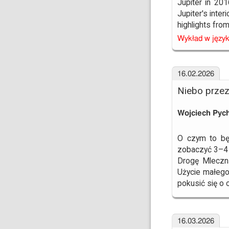
Jupiter in 20
Jupiter's inter
highlights fro
Wykład w język
16.02.2026
Niebo przez
Wojciech Pyc
O czym to będ
zobaczyć 3–4 
Drogę Mleczn
Użycie małego
pokusić się o
16.03.2026