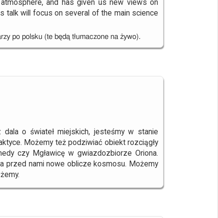
my atmosphere, and has given us new views on
his talk will focus on several of the main science
rzy po polsku (te będą tłumaczone na żywo).
dala o świateł miejskich, jesteśmy w stanie
aktyce. Możemy też podziwiać obiekt rozciągły
medy czy Mgławicę w gwiazdozbiorze Oriona.
iera przed nami nowe oblicze kosmosu. Możemy
eżemy.