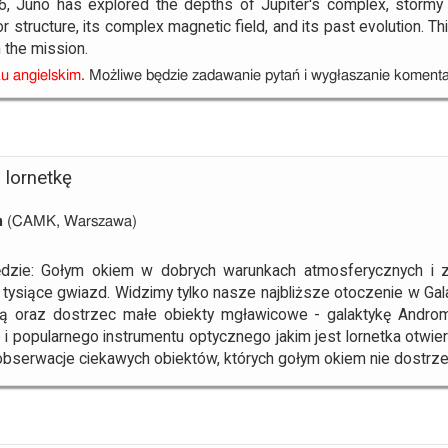
16, Juno has explored the depths of Jupiter's complex, stor
ior structure, its complex magnetic field, and its past evolution. T
m the mission.
u angielskim
. Możliwe będzie zadawanie pytań i wygłaszanie komenta
 lornetkę
h
(CAMK, Warszawa)
zie: Gołym okiem w dobrych warunkach atmosferycznych i z 
tysiące gwiazd. Widzimy tylko nasze najbliższe otoczenie w Gal
ą oraz dostrzec małe obiekty mgławicowe - galaktykę Andro
 i popularnego instrumentu optycznego jakim jest lornetka otw
 obserwacje ciekawych obiektów, których gołym okiem nie dostrz