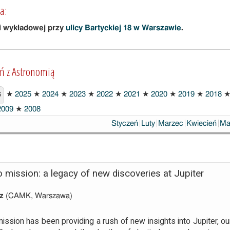
a:
i wykładowej przy
ulicy Bartyckiej 18 w Warszawie
.
ań z Astronomią
★
2025
★
2024
★
2023
★
2022
★
2021
★
2020
★
2019
★
2018
6
009
★
2008
Styczeń
Luty
Marzec
Kwiecień
Ma
 mission: a legacy of new discoveries at Jupiter
z
(CAMK, Warszawa)
ssion has been providing a rush of new insights into Jupiter, our 