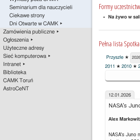
Formy uczestnictw
Seminarium dla nauczycieli
Ciekawe strony
Na żywo w sal
Dni Otwarte w CAMK ▸
Zamówienia publiczne ▸
Ogłoszenia ▸
Pełna lista Spotk
Użyteczne adresy
Sieć komputerowa ▸
Przyszłe
★
202
Intranet ▸
2026
2011
★
2010
★
2
Biblioteka
CAMK Toruń
AstroCeNT
12.01.2026
NASA's Juno
Alex Markowit
NASA's Juno mi