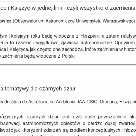
ce i Księżyc w jednej linii - czyli wszystko o zaćmieni
owicz
(Obserwatorium Astronomiczne Uniwersytetu Warszawskiego)
ym i kolejnym roku będą widoczne z Hiszpanii, a zatem relatywn
enia to rzadkie i wyjątkowe zjawiska astronomiczne. Opowiem
ca i Księżyca, jak często one zachodzą, które zaćmienia w histo
e zaćmienia będą widoczne z Polski.
alternatywy dla czarnych dziur
us
(Instituto de Astrofísica de Andalucía, IAA-CSIC, Granada, Hiszpani
trofizycznych czarnych dziur jest dziś dość powszechnie 
 obserwacji astronomicznych obiektów o bardzo dużej zwarto
wość jak i horyzont zdarzeń są źródłem konceptualnych i filozof