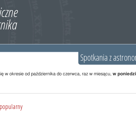
Spotkania z astron
ę w okresie od października do czerwca, raz w miesącu,
w poniedzia
 popularny