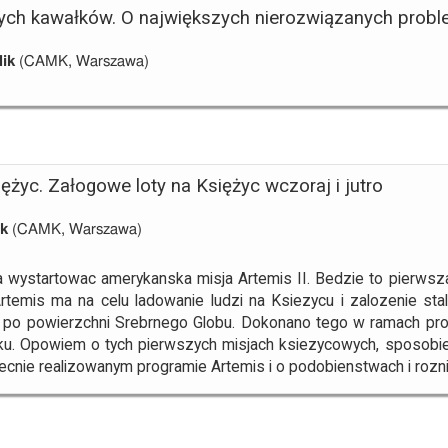
ych kawałków. O największych nierozwiązanych proble
lik
(CAMK, Warszawa)
ężyc. Załogowe loty na Księżyc wczoraj i jutro
ik
(CAMK, Warszawa)
ma wystartowac amerykanska misja Artemis II. Bedzie to pierwsz
Artemis ma na celu ladowanie ludzi na Ksiezycu i zalozenie stal
l po powierzchni Srebrnego Globu. Dokonano tego w ramach prog
ku. Opowiem o tych pierwszych misjach ksiezycowych, sposobie ic
cnie realizowanym programie Artemis i o podobienstwach i ro