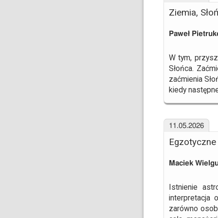
Ziemia, Słoń
Paweł Pietruk
W tym, przyszł
Słońca. Zaćmi
zaćmienia Słoń
kiedy następn
11.05.2026
Egzotyczne 
Maciek Wielg
Istnienie as
interpretacja
zarówno osobli