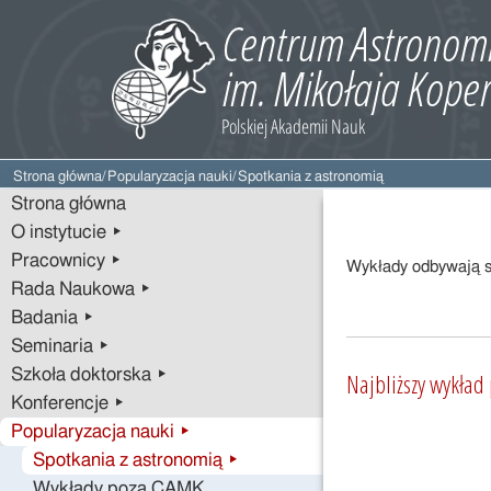
Strona główna
/
Popularyzacja nauki
/
Spotkania z astronomią
Strona główna
O instytucie ▸
Pracownicy ▸
Wykłady odbywają si
Rada Naukowa ▸
Badania ▸
Seminaria ▸
Szkoła doktorska ▸
Najbliższy wykład
Konferencje ▸
Popularyzacja nauki ▸
Spotkania z astronomią ▸
Wykłady poza CAMK