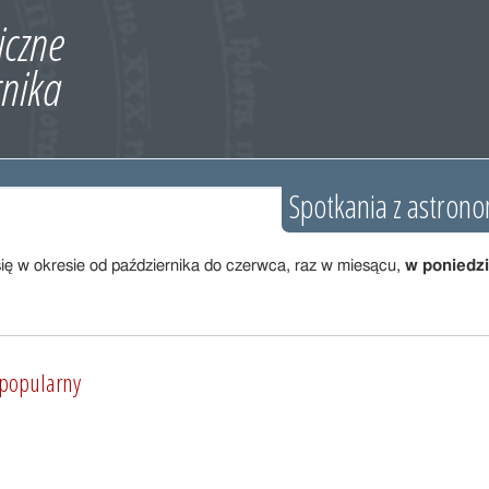
Spotkania z astron
ę w okresie od października do czerwca, raz w miesącu,
w poniedzia
 popularny