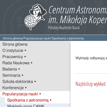
Strona główna
/
Popularyzacja nauki
/
Spotkania z astronomią
Strona główna
O instytucie ▸
Pracownicy ▸
Wykłady odbywają si
Rada Naukowa ▸
Badania ▸
Seminaria ▸
Szkoła doktorska ▸
Najbliższy wykład
Konferencje ▸
Popularyzacja nauki ▸
Spotkania z astronomią ▸
Wykłady poza CAMK