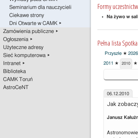
Formy uczestnictw
Seminarium dla nauczycieli
Ciekawe strony
Na żywo w sal
Dni Otwarte w CAMK ▸
Zamówienia publiczne ▸
Ogłoszenia ▸
Pełna lista Spotk
Użyteczne adresy
Przyszłe
★
2026
Sieć komputerowa ▸
Intranet ▸
2011
★
★
2010
2010
Biblioteka
CAMK Toruń
AstroCeNT
06.12.2010
Jak zobaczy
Janusz Kałuż
Astronomowie 