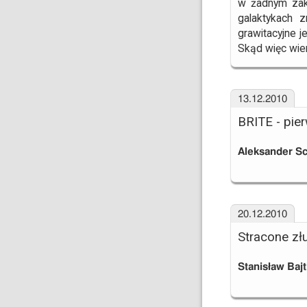
w żadnym zak
galaktykach z
grawitacyjne j
Skąd więc wiem
13.12.2010
BRITE - pie
Aleksander S
20.12.2010
Stracone złu
Stanisław Bajt