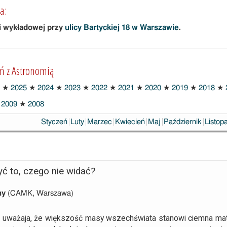
a:
i wykładowej przy
ulicy Bartyckiej 18 w Warszawie
.
ań z Astronomią
★
2025
★
2024
★
2023
★
2022
★
2021
★
2020
★
2019
★
2018
★
2009
★
2008
Styczeń
Luty
Marzec
Kwiecień
Maj
Październik
Listop
ć to, czego nie widać?
ny
(CAMK, Warszawa)
uważaja, że większość masy wszechświata stanowi ciemna mate