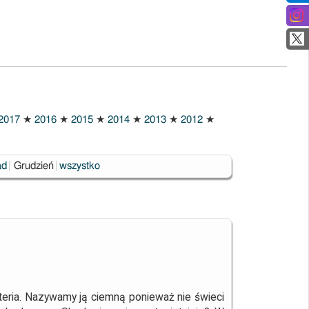
2017
★
2016
★
2015
★
2014
★
2013
★
2012
★
Wybrane
ad
Grudzień
wszystko
ria. Nazywamy ją ciemną ponieważ nie świeci