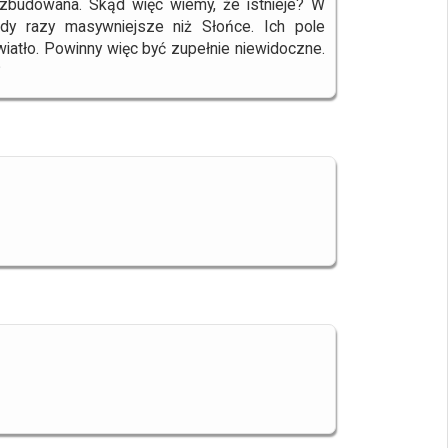
zbudowana. Skąd więc wiemy, że istnieje? W
ardy razy masywniejsze niż Słońce. Ich pole
 światło. Powinny więc być zupełnie niewidoczne.
?