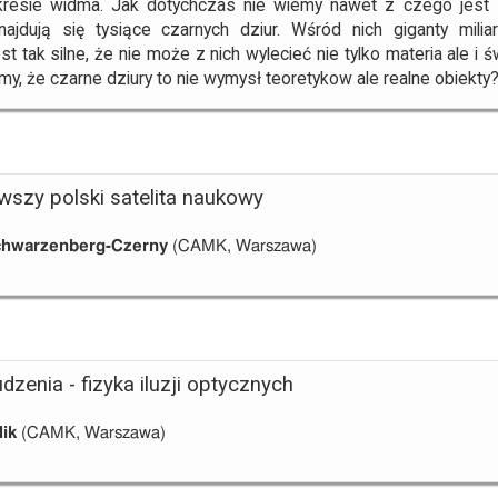
resie widma. Jak dotychczas nie wiemy nawet z czego jest 
najdują się tysiące czarnych dziur. Wśród nich giganty mili
est tak silne, że nie może z nich wylecieć nie tylko materia ale i
y, że czarne dziury to nie wymysł teoretykow ale realne obiekty
rwszy polski satelita naukowy
chwarzenberg-Czerny
(CAMK, Warszawa)
dzenia - fizyka iluzji optycznych
lik
(CAMK, Warszawa)