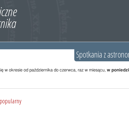
Spotkania z astron
ę w okresie od października do czerwca, raz w miesącu,
w poniedzia
 popularny