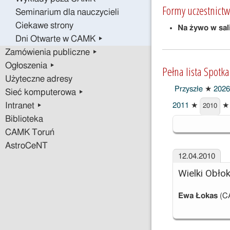
Formy uczestnictw
Seminarium dla nauczycieli
Ciekawe strony
Na żywo w sal
Dni Otwarte w CAMK ▸
Zamówienia publiczne ▸
Ogłoszenia ▸
Pełna lista Spotk
Użyteczne adresy
Przyszłe
★
2026
Sieć komputerowa ▸
Intranet ▸
2011
★
★
2010
2010
Biblioteka
CAMK Toruń
AstroCeNT
12.04.2010
Wielki Obło
Ewa Łokas
(C