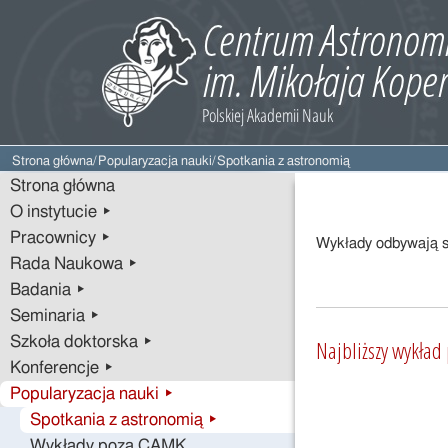
Strona główna
/
Popularyzacja nauki
/
Spotkania z astronomią
Strona główna
O instytucie ▸
Pracownicy ▸
Wykłady odbywają si
Rada Naukowa ▸
Badania ▸
Seminaria ▸
Szkoła doktorska ▸
Najbliższy wykład
Konferencje ▸
Popularyzacja nauki ▸
Spotkania z astronomią ▸
Wykłady poza CAMK