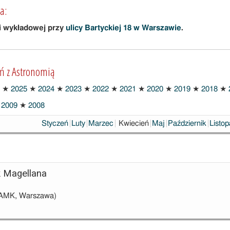
a:
i wykładowej przy
ulicy Bartyckiej 18 w Warszawie
.
ań z Astronomią
★
2025
★
2024
★
2023
★
2022
★
2021
★
2020
★
2019
★
2018
★
2009
★
2008
Wybrane
Styczeń
Luty
Marzec
Kwiecień
Maj
Październik
Listo
k Magellana
AMK, Warszawa)