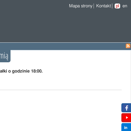
Mapa strony
Kontakt
pl
en
omią
łki o godzinie 18:00.