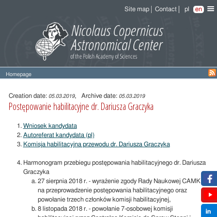
Site map
Contact
pl
en
Homepage
Entry
content
Creation date:
, Archive date:
05.03.2019
05.03.2019
Postępowanie habilitacyjne dr. Dariusza Graczyka
Wniosek kandydata
Autoreferat kandydata (pl)
Komisja habilitacyjna przewodu dr. Dariusza Graczyka
Harmonogram przebiegu postępowania habilitacyjnego dr. Dariusza
Graczyka
27 sierpnia 2018 r. - wyrażenie zgody Rady Naukowej CAMK
na przeprowadzenie postępowania habilitacyjnego oraz
powołanie trzech członków komisji habilitacyjnej,
8 listopada 2018 r. - powołanie 7-osobowej komisji